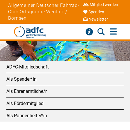
Mitglied werden
Allgemeiner Deutscher Fahrrad-
Club Ortsgruppe Wentorf /
Spenden
Börnsen
Newsletter
ADFC-Mitgliedschaft
Als Spender*in
Als Ehrenamtliche/r
Als Fördermitglied
Als Pannenhelfer*in